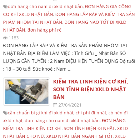
đơn hàng cho nam đi xkld nhật bản
,
ĐƠN HÀNG GIA CÔNG
CƠ KHÍ XKLD NHẬT BẢN
,
ĐƠN HÀNG LẮP RÁP VÀ KIỂM TRA SẢN
PHẨM NHÔM TẠI NHẬT BẢN
,
ĐƠN HÀNG NÀO TỐT ĐI XKLD
NHẬT BẢN
,
đơn hàng phí rẻ
1183
ĐƠN HÀNG LẮP RÁP VÀ KIỂM TRA SẢN PHẨM NHÔM TẠI
NHẬT BẢN ĐỊA ĐIỂM LÀM VIỆC : Tỉnh Gifu _ Nhật Bản SỐ
LƯỢNG CẦN TUYỂN : 2 Nam ĐIỆU KIỆN TUYỂN DỤNG Độ tuổi
: 18 – 30 tuổi Sức khoẻ : Nam ...
KIỂM TRA LINH KIỆN CƠ KHÍ,
SƠN TĨNH ĐIỆN XKLD NHẬT
BẢN
27/04/2021
cần chuẩn bị gì khi đi xkld nhật
,
chi phí đi nhật
,
có nên đi
xkld nhật
,
đơn hàng cho nam đi xkld nhật bản
,
ĐƠN HÀNG
KIỂM TRA LINH KIỆN CƠ KHÍ
,
SƠN TĨNH ĐIỆN ĐI NHẬT
,
XKLD
NHẬT BẢN CHO NỮ
,
XKLD NHẬT BẢN NGÀNH GÌ TỐT
,
XKLD