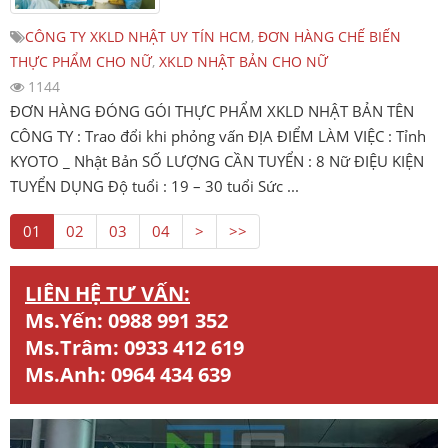
CÔNG TY XKLD NHẬT UY TÍN HCM
,
ĐƠN HÀNG CHẾ BIẾN
THỰC PHẨM CHO NỮ
,
XKLD NHẬT BẢN CHO NỮ
1144
ĐƠN HÀNG ĐÓNG GÓI THỰC PHẨM XKLD NHẬT BẢN TÊN
CÔNG TY : Trao đổi khi phỏng vấn ĐỊA ĐIỂM LÀM VIỆC : Tỉnh
KYOTO _ Nhật Bản SỐ LƯỢNG CẦN TUYỂN : 8 Nữ ĐIỆU KIỆN
TUYỂN DỤNG Độ tuổi : 19 – 30 tuổi Sức ...
01
02
03
04
>
>>
LIÊN HỆ TƯ VẤN:
Ms.Yến:
0988 991 352
Ms.Trâm:
0933 412 619
Ms.Anh:
0964 434 639