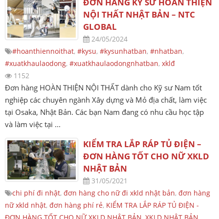
ĐƠN HÀNG KỸ SƯ HOÀN THIỆN
NỘI THẤT NHẬT BẢN – NTC
GLOBAL
24/05/2024
#hoanthiennoithat
,
#kysu
,
#kysunhatban
,
#nhatban
,
#xuatkhaulaodong
,
#xuatkhaulaodongnhatban
,
xklđ
1152
Đơn hàng HOÀN THIỆN NỘI THẤT dành cho Kỹ sư Nam tốt
nghiệp các chuyên ngành Xây dựng và Mỏ địa chất, làm việc
tại Osaka, Nhật Bản. Các bạn Nam đang có nhu cầu học tập
và làm việc tại ...
KIỂM TRA LẮP RÁP TỦ ĐIỆN –
ĐƠN HÀNG TỐT CHO NỮ XKLD
NHẬT BẢN
31/05/2021
chi phí đi nhật
,
đơn hàng cho nữ đi xkld nhật bản
,
đơn hàng
nữ xkld nhật
,
đơn hàng phí rẻ
,
KIỂM TRA LẮP RÁP TỦ ĐIỆN -
ĐƠN HÀNG TỐT CHO NỮ XKLD NHẬT BẢN
,
XKLD NHẬT BẢN