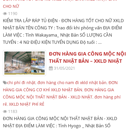
CHO NỮ
1190
KIỂM TRA LẮP RÁP TỦ ĐIỆN - ĐƠN HÀNG TỐT CHO NỮ XKLD
NHẬT BẢN TÊN CÔNG TY : Trao đổi khi phỏng vấn ĐỊA ĐIỂM
LÀM VIỆC : Tỉnh Wakayama_ Nhật Bản SỐ LƯỢNG CẦN
TUYỂN : 4 Nữ ĐIỆU KIỆN TUYỂN DỤNG Độ tuổi : ...
ĐƠN HÀNG GIA CÔNG MỘC NỘI
THẤT NHẬT BẢN – XKLD NHẬT
31/05/2021
chi phí đi nhật
,
đơn hàng cho nam đi xkld nhật bản
,
ĐƠN
HÀNG GIA CÔNG CƠ KHÍ XKLD NHẬT BẢN
,
ĐƠN HÀNG GIA
CÔNG MỘC NỘI THẤT NHẬT BẢN - XKLD NHẬT
,
đơn hàng phí
rẻ
,
XKLD NHẬT PHÍ RẺ
1183
ĐƠN HÀNG GIA CÔNG MỘC NỘI THẤT NHẬT BẢN - XKLD
NHẬT ĐỊA ĐIỂM LÀM VIỆC : Tỉnh Hyogo _ Nhật Bản SỐ