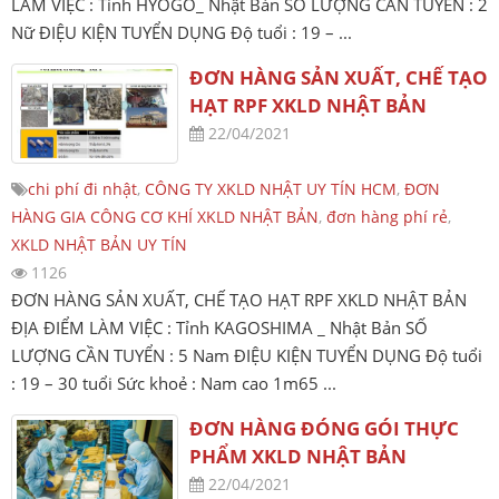
LÀM VIỆC : Tỉnh HYOGO_ Nhật Bản SỐ LƯỢNG CẦN TUYỂN : 2
Nữ ĐIỆU KIỆN TUYỂN DỤNG Độ tuổi : 19 – ...
ĐƠN HÀNG SẢN XUẤT, CHẾ TẠO
HẠT RPF XKLD NHẬT BẢN
22/04/2021
chi phí đi nhật
,
CÔNG TY XKLD NHẬT UY TÍN HCM
,
ĐƠN
HÀNG GIA CÔNG CƠ KHÍ XKLD NHẬT BẢN
,
đơn hàng phí rẻ
,
XKLD NHẬT BẢN UY TÍN
1126
ĐƠN HÀNG SẢN XUẤT, CHẾ TẠO HẠT RPF XKLD NHẬT BẢN
ĐỊA ĐIỂM LÀM VIỆC : Tỉnh KAGOSHIMA _ Nhật Bản SỐ
LƯỢNG CẦN TUYỂN : 5 Nam ĐIỆU KIỆN TUYỂN DỤNG Độ tuổi
: 19 – 30 tuổi Sức khoẻ : Nam cao 1m65 ...
ĐƠN HÀNG ĐÓNG GÓI THỰC
PHẨM XKLD NHẬT BẢN
22/04/2021