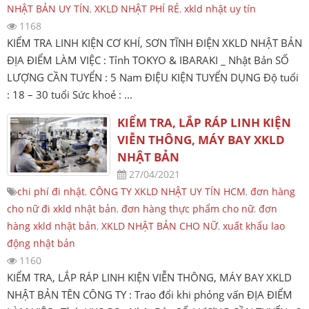
NHẬT BẢN UY TÍN
,
XKLD NHẬT PHÍ RẺ
,
xkld nhật uy tín
1168
KIỂM TRA LINH KIỆN CƠ KHÍ, SƠN TĨNH ĐIỆN XKLD NHẬT BẢN
ĐỊA ĐIỂM LÀM VIỆC : Tỉnh TOKYO & IBARAKI _ Nhật Bản SỐ
LƯỢNG CẦN TUYỂN : 5 Nam ĐIỆU KIỆN TUYỂN DỤNG Độ tuổi
: 18 – 30 tuổi Sức khoẻ : ...
KIỂM TRA, LẮP RÁP LINH KIỆN
VIỄN THÔNG, MÁY BAY XKLD
NHẬT BẢN
27/04/2021
chi phí đi nhật
,
CÔNG TY XKLD NHẬT UY TÍN HCM
,
đơn hàng
cho nữ đi xkld nhật bản
,
đơn hàng thực phẩm cho nữ
,
đơn
hàng xkld nhật bản
,
XKLD NHẬT BẢN CHO NỮ
,
xuất khẩu lao
động nhật bản
1160
KIỂM TRA, LẮP RÁP LINH KIỆN VIỄN THÔNG, MÁY BAY XKLD
NHẬT BẢN TÊN CÔNG TY : Trao đổi khi phỏng vấn ĐỊA ĐIỂM