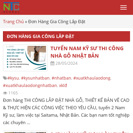
Togg
men
Trang Chủ
»
Đơn Hàng Gia Công Lắp Đặt
ĐƠN HÀNG GIA CÔNG LẮP ĐẶT
TUYỂN NAM KỸ SƯ THI CÔNG
NHÀ GỖ NHẬT BẢN
28/05/2024
#kysu
,
#kysunhatban
,
#nhatban
,
#xuatkhaulaodong
,
#xuatkhaulaodongnhatban
,
xklđ
1165
Đơn hàng THI CÔNG LẮP ĐẶT NHÀ GỖ, THIẾT KẾ BẢN VẼ CAD
& THỰC HIỆN CÁC CÔNG VIỆC THEO YÊU CẦU, tuyển 2 Nam
Kỹ sư, làm việc tại Saitama, Nhật Bản. Các bạn nam tốt nghiệp
các chuyên ...