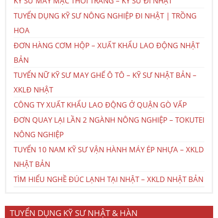
KỸ SƯ MAY MẶC THỜI TRANG – KỸ SƯ ĐI NHẬT
TUYỂN DỤNG KỸ SƯ NÔNG NGHIỆP ĐI NHẬT | TRỒNG
HOA
ĐƠN HÀNG CƠM HỘP – XUẤT KHẨU LAO ĐỘNG NHẬT
BẢN
TUYỂN NỮ KỸ SƯ MAY GHẾ Ô TÔ – KỸ SƯ NHẬT BẢN –
XKLĐ NHẬT
CÔNG TY XUẤT KHẨU LAO ĐỘNG Ở QUẬN GÒ VẤP
ĐƠN QUAY LẠI LẦN 2 NGÀNH NÔNG NGHIỆP – TOKUTEI
NÔNG NGHIỆP
TUYỂN 10 NAM KỸ SƯ VẬN HÀNH MÁY ÉP NHỰA – XKLD
NHẬT BẢN
TÌM HIỂU NGHỀ ĐÚC LẠNH TẠI NHẬT – XKLD NHẬT BẢN
TUYỂN DỤNG KỸ SƯ NHẬT & HÀN