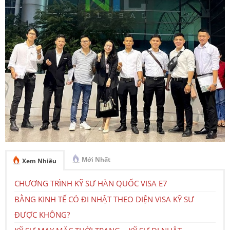
Mới Nhất
Xem Nhiều
CHƯƠNG TRÌNH KỸ SƯ HÀN QUỐC VISA E7
BẰNG KINH TẾ CÓ ĐI NHẬT THEO DIỆN VISA KỸ SƯ
ĐƯỢC KHÔNG?