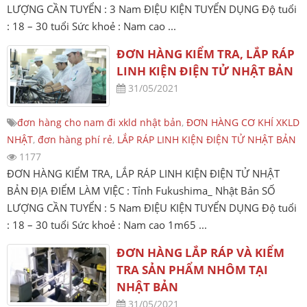
LƯỢNG CẦN TUYỂN : 3 Nam ĐIỆU KIỆN TUYỂN DỤNG Độ tuổi
: 18 – 30 tuổi Sức khoẻ : Nam cao ...
ĐƠN HÀNG KIỂM TRA, LẮP RÁP
LINH KIỆN ĐIỆN TỬ NHẬT BẢN
31/05/2021
đơn hàng cho nam đi xkld nhật bản
,
ĐƠN HÀNG CƠ KHÍ XKLD
NHẬT
,
đơn hàng phí rẻ
,
LẮP RÁP LINH KIỆN ĐIỆN TỬ NHẬT BẢN
1177
ĐƠN HÀNG KIỂM TRA, LẮP RÁP LINH KIỆN ĐIỆN TỬ NHẬT
BẢN ĐỊA ĐIỂM LÀM VIỆC : Tỉnh Fukushima_ Nhật Bản SỐ
LƯỢNG CẦN TUYỂN : 5 Nam ĐIỆU KIỆN TUYỂN DỤNG Độ tuổi
: 18 – 30 tuổi Sức khoẻ : Nam cao 1m65 ...
ĐƠN HÀNG LẮP RÁP VÀ KIỂM
TRA SẢN PHẨM NHÔM TẠI
NHẬT BẢN
31/05/2021