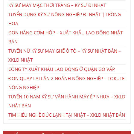
KỸ SƯ MAY MẶC THỜI TRANG – KỸ SƯ ĐI NHẬT
TUYỂN DỤNG KỸ SƯ NÔNG NGHIỆP ĐI NHẬT | TRỒNG
HOA
ĐƠN HÀNG CƠM HỘP – XUẤT KHẨU LAO ĐỘNG NHẬT
BẢN
TUYỂN NỮ KỸ SƯ MAY GHẾ Ô TÔ – KỸ SƯ NHẬT BẢN –
XKLĐ NHẬT
CÔNG TY XUẤT KHẨU LAO ĐỘNG Ở QUẬN GÒ VẤP
ĐƠN QUAY LẠI LẦN 2 NGÀNH NÔNG NGHIỆP – TOKUTEI
NÔNG NGHIỆP
TUYỂN 10 NAM KỸ SƯ VẬN HÀNH MÁY ÉP NHỰA – XKLD
NHẬT BẢN
TÌM HIỂU NGHỀ ĐÚC LẠNH TẠI NHẬT – XKLD NHẬT BẢN