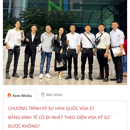
Mới Nhất
Xem Nhiều
CHƯƠNG TRÌNH KỸ SƯ HÀN QUỐC VISA E7
BẰNG KINH TẾ CÓ ĐI NHẬT THEO DIỆN VISA KỸ SƯ
ĐƯỢC KHÔNG?