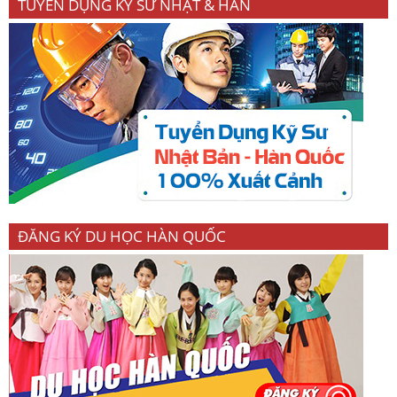
TUYỂN DỤNG KỸ SƯ NHẬT & HÀN
ĐĂNG KÝ DU HỌC HÀN QUỐC