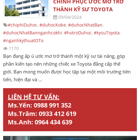
CHINH PHỤC ƯỚC MƠ TRỞ
THÀNH KỸ SƯ TOYOTA
09/04/2024
#chiphiDuhoc
,
#duhocKobe
,
#duhocNhatBan
,
#duhocNhatBannganhcokhi
,
#hotroDuhoc
,
#kysuToyota
,
#nganhkythuatOTo
1170
Bạn đang ấp ủ ước mơ trở thành một kỹ sư tài năng, góp
phần kiến tạo nên những chiếc xe Toyota đẳng cấp thế
giới. Bạn mong muốn được học tập tại một môi trường tiên
tiến, hiện đại và ...
LIÊN HỆ TƯ VẤN:
Ms.Yến:
0988 991 352
Ms.Trâm:
0933 412 619
Ms.Anh:
0964 434 639