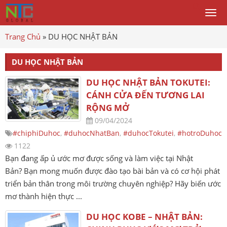
Togg
men
Trang Chủ
»
DU HỌC NHẬT BẢN
DU HỌC NHẬT BẢN
DU HỌC NHẬT BẢN TOKUTEI:
CÁNH CỬA ĐẾN TƯƠNG LAI
RỘNG MỞ
09/04/2024
#chiphiDuhoc
,
#duhocNhatBan
,
#duhocTokutei
,
#hotroDuhoc
1122
Bạn đang ấp ủ ước mơ được sống và làm việc tại Nhật
Bản? Bạn mong muốn được đào tạo bài bản và có cơ hội phát
triển bản thân trong môi trường chuyên nghiệp? Hãy biến ước
mơ thành hiện thực ...
DU HỌC KOBE – NHẬT BẢN: