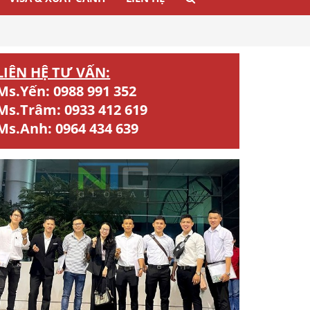
LIÊN HỆ TƯ VẤN:
Ms.Yến:
0988 991 352
Ms.Trâm:
0933 412 619
Ms.Anh:
0964 434 639