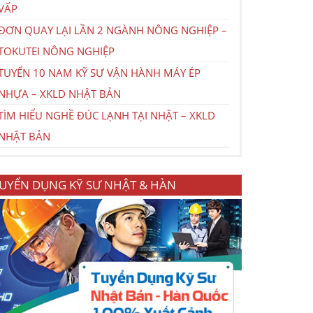
VẤP
ĐƠN QUAY LẠI LẦN 2 NGÀNH NÔNG NGHIỆP –
TOKUTEI NÔNG NGHIỆP
TUYỂN 10 NAM KỸ SƯ VẬN HÀNH MÁY ÉP
NHỰA – XKLD NHẬT BẢN
TÌM HIỂU NGHỀ ĐÚC LẠNH TẠI NHẬT – XKLD
NHẬT BẢN
UYỂN DỤNG KỸ SƯ NHẬT & HÀN