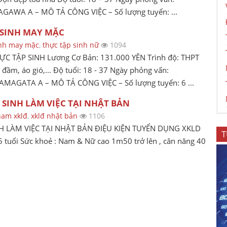
KAGAWA A – MÔ TẢ CÔNG VIỆC – Số lượng tuyển: ...
 SINH MAY MẶC
sinh may mặc
,
thực tập sinh nữ
1094
TẬP SINH Lương Cơ Bản: 131.000 YÊN Trình độ: THPT
 đầm, áo gió,... Độ tuổi: 18 - 37 Ngày phỏng vấn:
AMAGATA A – MÔ TẢ CÔNG VIỆC – Số lượng tuyển: 6 ...
SINH LÀM VIỆC TẠI NHẬT BẢN
nam xklđ
,
xklđ nhật bản
1106
H LÀM VIỆC TẠI NHẬT BẢN ĐIỆU KIỆN TUYỂN DỤNG XKLD
T
5 tuổi Sức khoẻ : Nam & Nữ cao 1m50 trở lên , cân năng 40