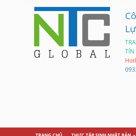
Cô
Lự
TRA
TÍN
Hotl
093
TRANG CHỦ
THỰC TẬP SINH NHẬT BẢN