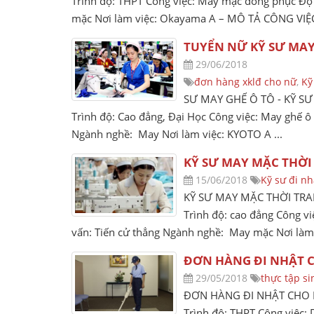
Trình độ: THPT Công việc: May mặc đồng phục
mặc Nơi làm việc: Okayama A – MÔ TẢ CÔNG VIỆC 
TUYỂN NỮ KỸ SƯ MA
29/06/2018
đơn hàng xklđ cho nữ
,
Kỹ
SƯ MAY GHẾ Ô TÔ - KỸ SƯ
Trình độ: Cao đẳng, Đại Học Công việc: May ghế ô
Ngành nghề: May Nơi làm việc: KYOTO A ...
KỸ SƯ MAY MẶC THỜ
15/06/2018
Kỹ sư đi nh
KỸ SƯ MAY MẶC THỜI TRA
Trình độ: cao đẳng Công v
vấn: Tiến cử thẳng Ngành nghề: May mặc Nơi là
ĐƠN HÀNG ĐI NHẬT C
29/05/2018
thực tập s
ĐƠN HÀNG ĐI NHẬT CHO N
Trình độ: THPT Công việc: