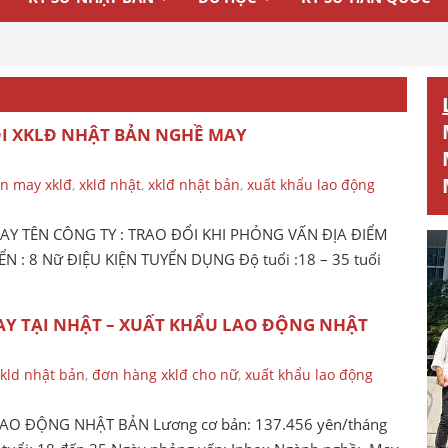
I XKLĐ NHẬT BẢN NGHỀ MAY
n may xklđ
,
xklđ nhật
,
xklđ nhật bản
,
xuất khẩu lao động
 TÊN CÔNG TY : TRAO ĐỔI KHI PHỎNG VẤN ĐỊA ĐIỂM
 : 8 Nữ ĐIỆU KIỆN TUYỂN DỤNG Độ tuổi :18 – 35 tuổi
AY TẠI NHẬT – XUẤT KHẨU LAO ĐỘNG NHẬT
kld nhật bản
,
đơn hàng xklđ cho nữ
,
xuất khẩu lao động
AO ĐỘNG NHẬT BẢN Lương cơ bản: 137.456 yên/tháng