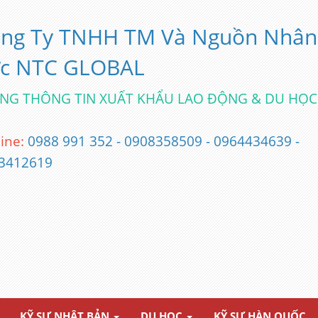
ng Ty TNHH TM Và Nguồn Nhân
c NTC GLOBAL
NG THÔNG TIN XUẤT KHẨU LAO ĐỘNG & DU HỌC
ine:
0988 991 352 - 0908358509 - 0964434639 -
3412619
KỸ SƯ NHẬT BẢN
DU HỌC
KỸ SƯ HÀN QUỐC