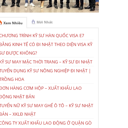
Mới Nhất
Xem Nhiều
CHƯƠNG TRÌNH KỸ SƯ HÀN QUỐC VISA E7
BẰNG KINH TẾ CÓ ĐI NHẬT THEO DIỆN VISA KỸ
SƯ ĐƯỢC KHÔNG?
KỸ SƯ MAY MẶC THỜI TRANG – KỸ SƯ ĐI NHẬT
TUYỂN DỤNG KỸ SƯ NÔNG NGHIỆP ĐI NHẬT |
TRỒNG HOA
ĐƠN HÀNG CƠM HỘP – XUẤT KHẨU LAO
ĐỘNG NHẬT BẢN
TUYỂN NỮ KỸ SƯ MAY GHẾ Ô TÔ – KỸ SƯ NHẬT
BẢN – XKLĐ NHẬT
CÔNG TY XUẤT KHẨU LAO ĐỘNG Ở QUẬN GÒ