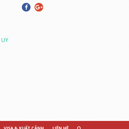
 UY
VISA & XUẤT CẢNH
LIÊN HỆ