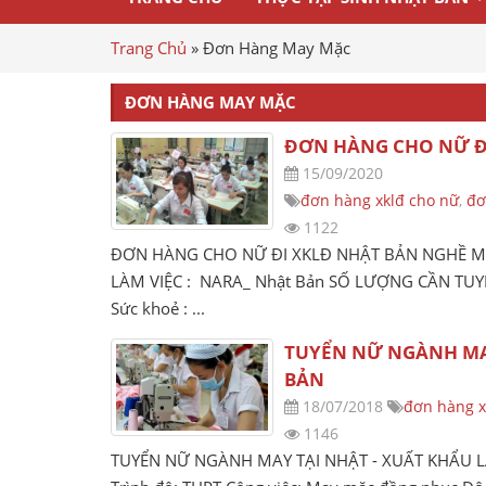
Trang Chủ
»
Đơn Hàng May Mặc
ĐƠN HÀNG MAY MẶC
ĐƠN HÀNG CHO NỮ Đ
15/09/2020
đơn hàng xklđ cho nữ
,
đơ
1122
ĐƠN HÀNG CHO NỮ ĐI XKLĐ NHẬT BẢN NGHỀ MAY
LÀM VIỆC : NARA_ Nhật Bản SỐ LƯỢNG CẦN TUYỂN
Sức khoẻ : ...
TUYỂN NỮ NGÀNH M
BẢN
18/07/2018
đơn hàng x
1146
TUYỂN NỮ NGÀNH MAY TẠI NHẬT - XUẤT KHẨU L