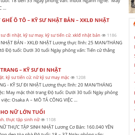
 Độ tuổi: 18 đến 35 Ngày phỏng vấn: Inbox Ngành nghề: May
...
Y GHẾ Ô TÔ – KỸ SƯ NHẬT BẢN – XKLĐ NHẬT
 sư đi nhật
,
kỹ sư may
,
kỹ sư tiến cử
,
xklđ nhật bản
1186
 NHẬT BẢN - XKLĐ NHẬT Lương thực lĩnh: 25 MAN/THÁNG
 tô Độ tuổi: Dưới 30 tuổi Ngày phỏng vấn: Tiến cử thẳng
I TRANG – KỸ SƯ ĐI NHẬT
ật
,
kỹ sư tiến cử
,
nữ kỹ sư may mặc
1208
NG - KỸ SƯ ĐI NHẬT Lương thực lĩnh: 20 MAN/THÁNG
iệc: May mặc thời trang Độ tuổi: Dưới 30 tuổi Ngày phỏng
m việc: Osaka A – MÔ TẢ CÔNG VIỆC ...
HO NỮ LỚN TUỔI
inh
,
thực tập sinh nữ
1108
Ữ THỰC TẬP SINH NHẬT Lương Cơ Bản: 160.040 YÊN
 Dọn dẹp tòa nhà Độ tuổi: 18 – 37 Ngày phỏng vấn: