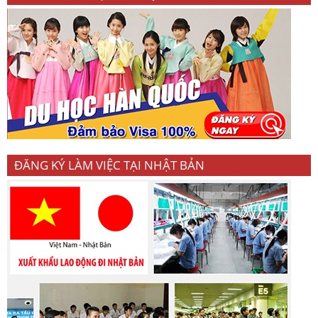
ĐĂNG KÝ LÀM VIỆC TẠI NHẬT BẢN