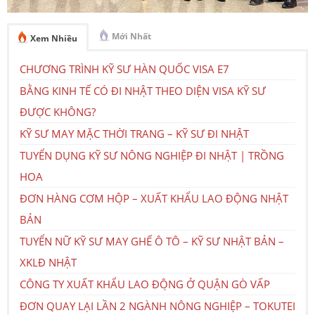
Mới Nhất
Xem Nhiều
CHƯƠNG TRÌNH KỸ SƯ HÀN QUỐC VISA E7
BẰNG KINH TẾ CÓ ĐI NHẬT THEO DIỆN VISA KỸ SƯ
ĐƯỢC KHÔNG?
KỸ SƯ MAY MẶC THỜI TRANG – KỸ SƯ ĐI NHẬT
TUYỂN DỤNG KỸ SƯ NÔNG NGHIỆP ĐI NHẬT | TRỒNG
HOA
ĐƠN HÀNG CƠM HỘP – XUẤT KHẨU LAO ĐỘNG NHẬT
BẢN
TUYỂN NỮ KỸ SƯ MAY GHẾ Ô TÔ – KỸ SƯ NHẬT BẢN –
XKLĐ NHẬT
CÔNG TY XUẤT KHẨU LAO ĐỘNG Ở QUẬN GÒ VẤP
ĐƠN QUAY LẠI LẦN 2 NGÀNH NÔNG NGHIỆP – TOKUTEI