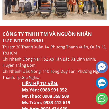
CÔNG TY TNHH TM VÀ NGUỒN NHÂN
LỰC NTC GLOBAL
Trụ sở: 36 Thạnh Xuân 14, Phường Thạnh Xuân, Quận 12,
Tp.HCM
Chi Nhánh Đồng Nai: 152 Ấp Tân Bắc, Xã Bình Minh,
Huyện Trảng Bom
Chi Nhánh Đắk Nông: 110 Tống Duy Tân, Phường Nghĩa
Thành, Tp.Gia Nghĩa
LIÊN HỆ TƯ VẤN:
Ms.Yến:
0988 991 352
Mr.Thao:
0908 358 509
Ms.Trâm:
0933 412 619
Ms.Anh:
0964 434 639