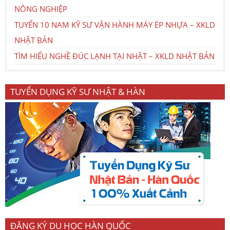
NÔNG NGHIỆP
TUYỂN 10 NAM KỸ SƯ VẬN HÀNH MÁY ÉP NHỰA – XKLD
NHẬT BẢN
TÌM HIỂU NGHỀ ĐÚC LẠNH TẠI NHẬT – XKLD NHẬT BẢN
TUYỂN DỤNG KỸ SƯ NHẬT & HÀN
ĐĂNG KÝ DU HỌC HÀN QUỐC