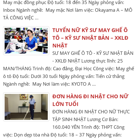
May mặc đồng phục Độ tuổi: 18 đến 35 Ngày phỏng vấn:
Inbox Ngành nghề: May mặc Nơi làm việc: Okayama A – MÔ
TẢ CÔNG VIỆC ...
TUYỂN NỮ KỸ SƯ MAY GHẾ Ô
TÔ – KỸ SƯ NHẬT BẢN – XKLĐ
NHẬT
SƯ MAY GHẾ Ô TÔ - KỸ SƯ NHẬT BẢN
- XKLĐ NHẬT Lương thực lĩnh: 25
MAN/THÁNG Trình độ: Cao đẳng, Đại Học Công việc: May ghế
ô tô Độ tuổi: Dưới 30 tuổi Ngày phỏng vấn: Tiến cử thẳng
Ngành nghề: May Nơi làm việc: KYOTO A ...
ĐƠN HÀNG ĐI NHẬT CHO NỮ
LỚN TUỔI
ĐƠN HÀNG ĐI NHẬT CHO NỮ THỰC
TẬP SINH NHẬT Lương Cơ Bản:
160.040 YÊN Trình độ: THPT Công
việc: Dọn dẹp tòa nhà Độ tuổi: 18 – 37 Ngày phỏng vấn: