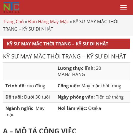
Togg
men
Trang Chủ
»
Đơn Hàng May Mặc
»
KỸ SƯ MAY MẶC THỜI
TRANG – KỸ SƯ ĐI NHẬT
KỸ SƯ MAY MẶC THỜI TRANG – KỸ SƯ ĐI NHẬT
KỸ SƯ MAY MẶC THỜI TRANG – KỸ SƯ ĐI NHẬT
Lương thực lĩnh:
20
MAN/THÁNG
Trình độ:
cao đẳng
Công việc:
May mặc thời trang
Độ tuổi:
Dưới 30 tuổi
Ngày phỏng vấn:
Tiến cử thẳng
Ngành nghề:
May
Nơi làm việc:
Osaka
mặc
A – MÔ TẢ CÔNG VIỆC