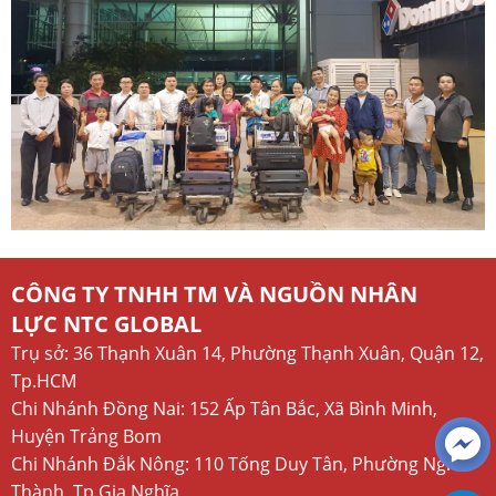
CÔNG TY TNHH TM VÀ NGUỒN NHÂN
LỰC NTC GLOBAL
Trụ sở: 36 Thạnh Xuân 14, Phường Thạnh Xuân, Quận 12,
Tp.HCM
Chi Nhánh Đồng Nai: 152 Ấp Tân Bắc, Xã Bình Minh,
Huyện Trảng Bom
Chi Nhánh Đắk Nông: 110 Tống Duy Tân, Phường Nghĩa
Thành, Tp.Gia Nghĩa