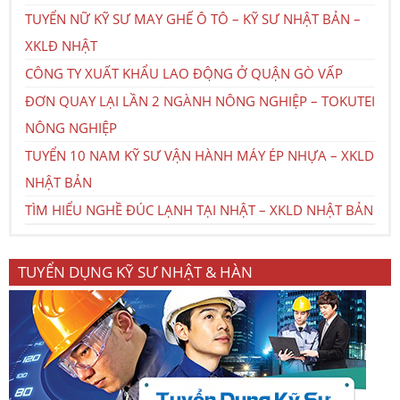
TUYỂN NỮ KỸ SƯ MAY GHẾ Ô TÔ – KỸ SƯ NHẬT BẢN –
XKLĐ NHẬT
CÔNG TY XUẤT KHẨU LAO ĐỘNG Ở QUẬN GÒ VẤP
ĐƠN QUAY LẠI LẦN 2 NGÀNH NÔNG NGHIỆP – TOKUTEI
NÔNG NGHIỆP
TUYỂN 10 NAM KỸ SƯ VẬN HÀNH MÁY ÉP NHỰA – XKLD
NHẬT BẢN
TÌM HIỂU NGHỀ ĐÚC LẠNH TẠI NHẬT – XKLD NHẬT BẢN
TUYỂN DỤNG KỸ SƯ NHẬT & HÀN