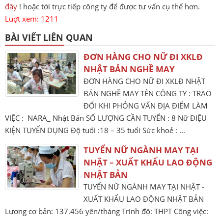
đây
! hoặc tới trực tiếp công ty để được tư vấn cụ thể hơn.
Luợt xem: 1211
BÀI VIẾT LIÊN QUAN
ĐƠN HÀNG CHO NỮ ĐI XKLĐ
NHẬT BẢN NGHỀ MAY
ĐƠN HÀNG CHO NỮ ĐI XKLĐ NHẬT
BẢN NGHỀ MAY TÊN CÔNG TY : TRAO
ĐỔI KHI PHỎNG VẤN ĐỊA ĐIỂM LÀM
VIỆC : NARA_ Nhật Bản SỐ LƯỢNG CẦN TUYỂN : 8 Nữ ĐIỆU
KIỆN TUYỂN DỤNG Độ tuổi :18 – 35 tuổi Sức khoẻ : ...
TUYỂN NỮ NGÀNH MAY TẠI
NHẬT – XUẤT KHẨU LAO ĐỘNG
NHẬT BẢN
TUYỂN NỮ NGÀNH MAY TẠI NHẬT -
XUẤT KHẨU LAO ĐỘNG NHẬT BẢN
Lương cơ bản: 137.456 yên/tháng Trình độ: THPT Công việc: