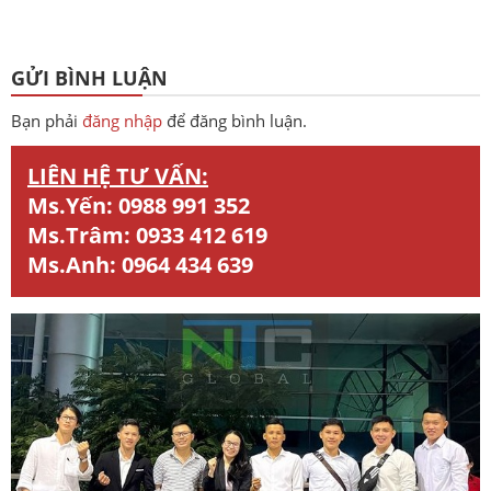
GỬI BÌNH LUẬN
Bạn phải
đăng nhập
để đăng bình luận.
LIÊN HỆ TƯ VẤN:
Ms.Yến:
0988 991 352
Ms.Trâm:
0933 412 619
Ms.Anh:
0964 434 639