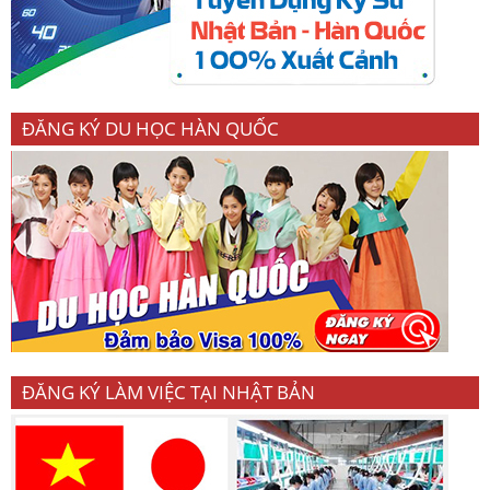
ĐĂNG KÝ DU HỌC HÀN QUỐC
ĐĂNG KÝ LÀM VIỆC TẠI NHẬT BẢN