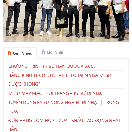
Mới Nhất
Xem Nhiều
CHƯƠNG TRÌNH KỸ SƯ HÀN QUỐC VISA E7
BẰNG KINH TẾ CÓ ĐI NHẬT THEO DIỆN VISA KỸ SƯ
ĐƯỢC KHÔNG?
KỸ SƯ MAY MẶC THỜI TRANG – KỸ SƯ ĐI NHẬT
TUYỂN DỤNG KỸ SƯ NÔNG NGHIỆP ĐI NHẬT | TRỒNG
HOA
ĐƠN HÀNG CƠM HỘP – XUẤT KHẨU LAO ĐỘNG NHẬT
BẢN