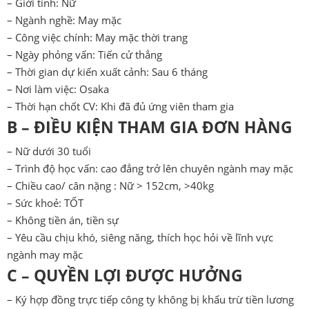
– Giới tính: Nữ
– Ngành nghề: May mặc
– Công việc chính: May mặc thời trang
– Ngày phỏng vấn: Tiến cử thẳng
– Thời gian dự kiến xuất cảnh: Sau 6 tháng
– Nơi làm việc: Osaka
– Thời hạn chốt CV: Khi đã đủ ứng viên tham gia
B – ĐIỀU KIỆN THAM GIA ĐƠN HÀNG
– Nữ dưới 30 tuổi
– Trình độ học vấn: cao đẳng trở lên chuyên ngành may mặc
– Chiều cao/ cân nặng : Nữ > 152cm, >40kg
– Sức khoẻ: TỐT
– Không tiền án, tiền sự
– Yêu cầu chịu khó, siêng năng, thích học hỏi về lĩnh vực
ngành may mặc
C – QUYỀN LỢI ĐƯỢC HƯỞNG
– Ký hợp đồng trực tiếp công ty không bị khấu trừ tiền lương