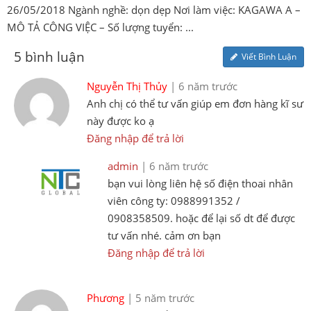
26/05/2018 Ngành nghề: dọn dẹp Nơi làm việc: KAGAWA A –
MÔ TẢ CÔNG VIỆC – Số lượng tuyển: ...
5 bình luận
Viết Bình Luận
Nguyễn Thị Thủy
| 6 năm trước
Anh chị có thể tư vấn giúp em đơn hàng kĩ sư
này được ko ạ
Đăng nhập để trả lời
admin
| 6 năm trước
bạn vui lòng liên hệ số điện thoai nhân
viên công ty: 0988991352 /
0908358509. hoặc để lại số dt để được
tư vấn nhé. cảm ơn bạn
Đăng nhập để trả lời
Phương
| 5 năm trước