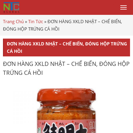
Togg
men
Trang Chủ
»
Tin Tức
»
ĐƠN HÀNG XKLD NHẬT – CHẾ BIẾN,
ĐÓNG HỘP TRỨNG CÁ HỒI
ĐƠN HÀNG XKLD NHẬT – CHẾ BIẾN, ĐÓNG HỘP TRỨNG
CÁ HỒI
ĐƠN HÀNG XKLD NHẬT – CHẾ BIẾN, ĐÓNG HỘP
TRỨNG CÁ HỒI