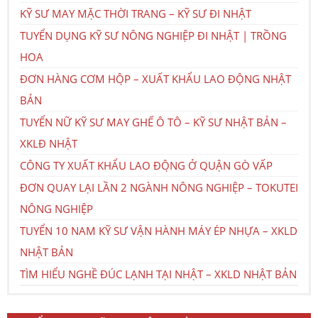
KỸ SƯ MAY MẶC THỜI TRANG – KỸ SƯ ĐI NHẬT
TUYỂN DỤNG KỸ SƯ NÔNG NGHIỆP ĐI NHẬT | TRỒNG
HOA
ĐƠN HÀNG CƠM HỘP – XUẤT KHẨU LAO ĐỘNG NHẬT
BẢN
TUYỂN NỮ KỸ SƯ MAY GHẾ Ô TÔ – KỸ SƯ NHẬT BẢN –
XKLĐ NHẬT
CÔNG TY XUẤT KHẨU LAO ĐỘNG Ở QUẬN GÒ VẤP
ĐƠN QUAY LẠI LẦN 2 NGÀNH NÔNG NGHIỆP – TOKUTEI
NÔNG NGHIỆP
TUYỂN 10 NAM KỸ SƯ VẬN HÀNH MÁY ÉP NHỰA – XKLD
NHẬT BẢN
TÌM HIỂU NGHỀ ĐÚC LẠNH TẠI NHẬT – XKLD NHẬT BẢN