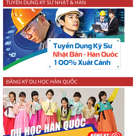
TUYỂN DỤNG KỸ SƯ NHẬT & HÀN
ĐĂNG KÝ DU HỌC HÀN QUỐC