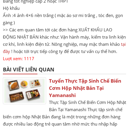
Bằng tốt nghiệp cấp 2 hoặc THPT
Hộ khẩu
Ẩnh :4 ảnh 4×6 nền trắng ( mặc áo sơ mi trắng , tóc đen, gọn
gàng )
>> Các em quan tâm tới các đơn hàng XUẤT KHẨU LAO
ĐỘNG NHẬT BẢN khác như: Vận hành máy, kiểm tra linh kiện
cơ khí, linh kiện điện tử. Nông nghiệp, may mặc tham khảo
tại
đây
! hoặc tới trực tiếp công ty để được tư vấn cụ thể hơn.
Luợt xem: 1117
BÀI VIẾT LIÊN QUAN
Tuyển Thực Tập Sinh Chế Biến
Cơm Hộp Nhật Bản Tại
Yamanashi
Thực Tập Sinh Chế Biến Cơm Hộp Nhật
Bản Tại Yamanashi Thực tập sinh chế
biến cơm hộp Nhật Bản đang là một trong những đơn hàng
được nhiều lao động trẻ quan tâm nhờ mức thu nhập hấp