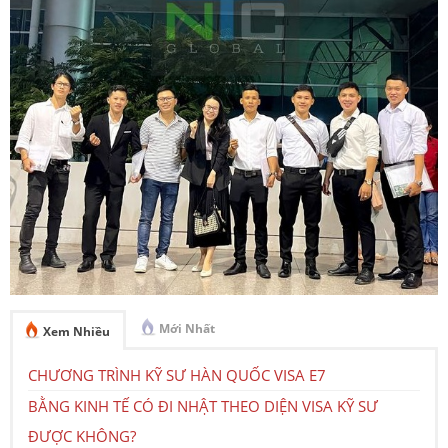
Mới Nhất
Xem Nhiều
CHƯƠNG TRÌNH KỸ SƯ HÀN QUỐC VISA E7
BẰNG KINH TẾ CÓ ĐI NHẬT THEO DIỆN VISA KỸ SƯ
ĐƯỢC KHÔNG?