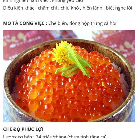
kinh nghiệm làm việc : không yêu cầu
Điều kiện khác : chăm chỉ , chịu khó , hiền lành , biết nghe lời
…
MÔ TẢ CÔNG VIỆC :
Chế biến, đóng hộp trứng cá hồi
CHẾ ĐỘ PHÚC LỢI
Lương cơ bản : 34
triệu/tháng (chưa tính tăng ca)