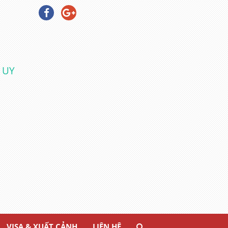
 UY
VISA & XUẤT CẢNH
LIÊN HỆ