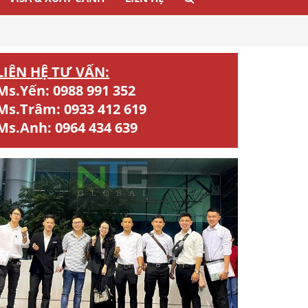
LIÊN HỆ TƯ VẤN:
Ms.Yến:
0988 991 352
Ms.Trâm:
0933 412 619
Ms.Anh:
0964 434 639