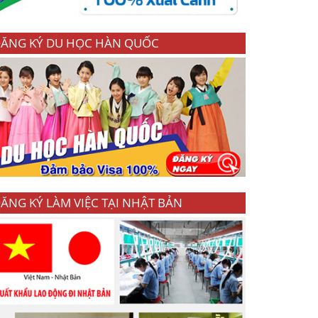
ĂNG KÝ DU HỌC HÀN QUỐC
ĂNG KÝ LÀM VIỆC TẠI NHẬT BẢN