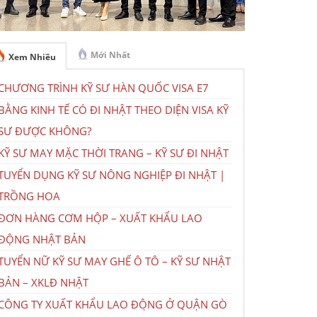
Mới Nhất
Xem Nhiều
CHƯƠNG TRÌNH KỸ SƯ HÀN QUỐC VISA E7
BẰNG KINH TẾ CÓ ĐI NHẬT THEO DIỆN VISA KỸ
SƯ ĐƯỢC KHÔNG?
KỸ SƯ MAY MẶC THỜI TRANG – KỸ SƯ ĐI NHẬT
TUYỂN DỤNG KỸ SƯ NÔNG NGHIỆP ĐI NHẬT |
TRỒNG HOA
ĐƠN HÀNG CƠM HỘP – XUẤT KHẨU LAO
ĐỘNG NHẬT BẢN
TUYỂN NỮ KỸ SƯ MAY GHẾ Ô TÔ – KỸ SƯ NHẬT
BẢN – XKLĐ NHẬT
CÔNG TY XUẤT KHẨU LAO ĐỘNG Ở QUẬN GÒ