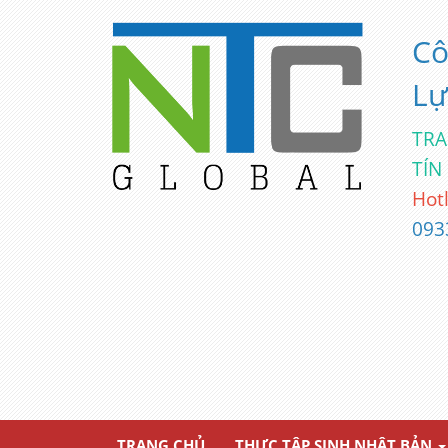
Cô
Lự
TRA
TÍN
Hotl
093
TRANG CHỦ
THỰC TẬP SINH NHẬT BẢN