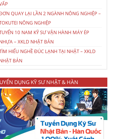
VẤP
ĐƠN QUAY LẠI LẦN 2 NGÀNH NÔNG NGHIỆP –
TOKUTEI NÔNG NGHIỆP
TUYỂN 10 NAM KỸ SƯ VẬN HÀNH MÁY ÉP
NHỰA – XKLD NHẬT BẢN
TÌM HIỂU NGHỀ ĐÚC LẠNH TẠI NHẬT – XKLD
NHẬT BẢN
UYỂN DỤNG KỸ SƯ NHẬT & HÀN