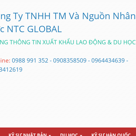
ng Ty TNHH TM Và Nguồn Nhân
c NTC GLOBAL
NG THÔNG TIN XUẤT KHẨU LAO ĐỘNG & DU HỌC
ine:
0988 991 352 - 0908358509 - 0964434639 -
3412619
KỸ SƯ NHẬT BẢN
DU HỌC
KỸ SƯ HÀN QUỐC