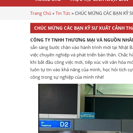
Trang Chủ
»
Tin Tức
»
CHÚC MỪNG CÁC BẠN KỸ S
CHÚC MỪNG CÁC BẠN KỸ SƯ XUẤT CẢNH TH
CÔNG TY TNHH THƯƠNG MẠI VÀ NGUỒN NHÂ
sẵn sàng bước chân vào hành trình mới tại Nhật Bả
việc chuyên nghiệp và phát triển bản thân. Chắc 
khi bắt đầu công việc mới, tiếp xúc với văn hóa m
luôn tự tin vào khả năng của mình, học hỏi tích c
công trong sự nghiệp của mình nhé!