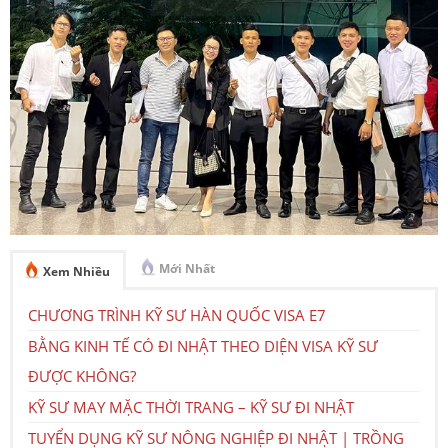
Mới Nhất
Xem Nhiều
CHƯƠNG TRÌNH KỸ SƯ HÀN QUỐC VISA E7
BẰNG KINH TẾ CÓ ĐI NHẬT THEO DIỆN VISA KỸ SƯ
ĐƯỢC KHÔNG?
KỸ SƯ MAY MẶC THỜI TRANG – KỸ SƯ ĐI NHẬT
TUYỂN DỤNG KỸ SƯ NÔNG NGHIỆP ĐI NHẬT | TRỒNG