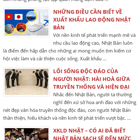
NHỮNG ĐIỀU CẦN BIẾT VỀ
XUẤT KHẨU LAO ĐỘNG NHẬT
BẢN
Với nền kinh tế phát triển mạnh mẽ và
nhu cầu lao động cao, Nhật Bản luôn
là điểm đến hấp dẫn cho những ai mong muốn tìm kiếm cơ
hội việc làm và cải thiện cuộc sống. Xuất khẩu ...
LỐI SỐNG ĐỘC ĐÁO CỦA
NGƯỜI NHẬT: HÀI HOÀ GIỮA
TRUYỀN THỐNG VÀ HIỆN ĐẠI
Nhắc đến Nhật Bản, người ta thường
nghĩ đến xứ sở hoa anh đào với những
nét đẹp văn hóa truyền thống độc đáo, con người Nhật Bản
thân thiện, hiếu khách và nền kinh tế phát triển vượt bậc. ...
XKLD NHẬT – CÓ AI ĐÃ BIẾT
NHẬT BẢN SẠCH SẼ ĐẾN MỨC