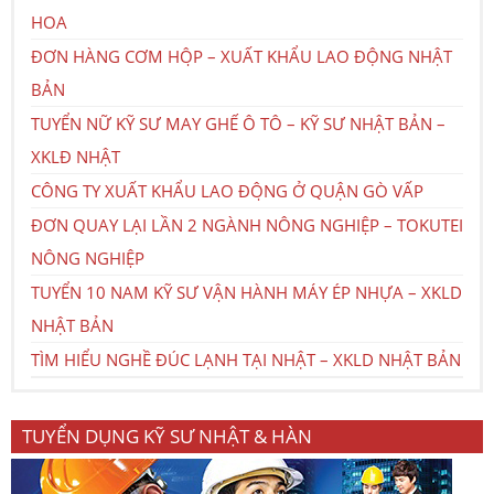
HOA
ĐƠN HÀNG CƠM HỘP – XUẤT KHẨU LAO ĐỘNG NHẬT
BẢN
TUYỂN NỮ KỸ SƯ MAY GHẾ Ô TÔ – KỸ SƯ NHẬT BẢN –
XKLĐ NHẬT
CÔNG TY XUẤT KHẨU LAO ĐỘNG Ở QUẬN GÒ VẤP
ĐƠN QUAY LẠI LẦN 2 NGÀNH NÔNG NGHIỆP – TOKUTEI
NÔNG NGHIỆP
TUYỂN 10 NAM KỸ SƯ VẬN HÀNH MÁY ÉP NHỰA – XKLD
NHẬT BẢN
TÌM HIỂU NGHỀ ĐÚC LẠNH TẠI NHẬT – XKLD NHẬT BẢN
TUYỂN DỤNG KỸ SƯ NHẬT & HÀN