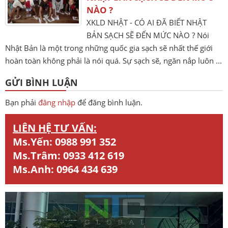
NÀO ?
XKLD NHẬT - CÓ AI ĐÃ BIẾT NHẬT
BẢN SẠCH SẼ ĐẾN MỨC NÀO ? Nói
Nhật Bản là một trong những quốc gia sạch sẽ nhất thế giới
hoàn toàn không phải là nói quá. Sự sạch sẽ, ngăn nắp luôn ...
GỬI BÌNH LUẬN
Bạn phải
đăng nhập
để đăng bình luận.
LIÊN HỆ TƯ VẤN:
Ms.Yến:
0988 991 352
Ms.Trâm:
0933 412 619
Ms.Anh:
0964 434 639