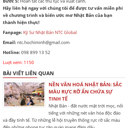
Bước 5:
Hoàn tất các thủ tục và xuất cảnh.
Hãy liên hệ ngay với chúng tôi để được tư vấn miễn phí
về chương trình và biến ước mơ Nhật Bản của bạn
thành hiện thực!
Fanpage:
Kỹ Sư Nhật Bản NTC Global
Email:
ntc.hochiminh@gmail.com
Hotline:
098 899 13 52
Luợt xem: 1150
BÀI VIẾT LIÊN QUAN
NỀN VĂN HOÁ NHẬT BẢN: SẮC
MÀU RỰC RỠ ẨN CHỨA SỰ
TINH TẾ
Nhật Bản - đất nước mặt trời mọc, nổi
tiếng với những nét văn hóa độc đáo
và đầy tinh tế. Từ những lễ hội truyền thống rực rỡ sắc màu
đến những phong tục tập quán mang đậm dấu ...