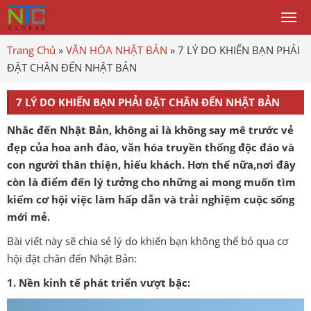
Togg
men
Trang Chủ
»
VĂN HÓA NHẬT BẢN
»
7 LÝ DO KHIẾN BẠN PHẢI
ĐẶT CHÂN ĐẾN NHẬT BẢN
7 LÝ DO KHIẾN BẠN PHẢI ĐẶT CHÂN ĐẾN NHẬT BẢN
Nhắc đến Nhật Bản, không ai là không say mê trước vẻ
đẹp của hoa anh đào, văn hóa truyền thống độc đáo và
con người thân thiện, hiếu khách. Hơn thế nữa,nơi đây
còn là điểm đến lý tưởng cho những ai mong muốn tìm
kiếm cơ hội việc làm hấp dẫn và trải nghiệm cuộc sống
mới mẻ.
Bài viết này sẽ chia sẻ lý do khiến bạn không thể bỏ qua cơ
hội đặt chân đến Nhật Bản:
1. Nền kinh tế phát triển vượt bậc: