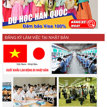
ĐĂNG KÝ LÀM VIỆC TẠI NHẬT BẢN