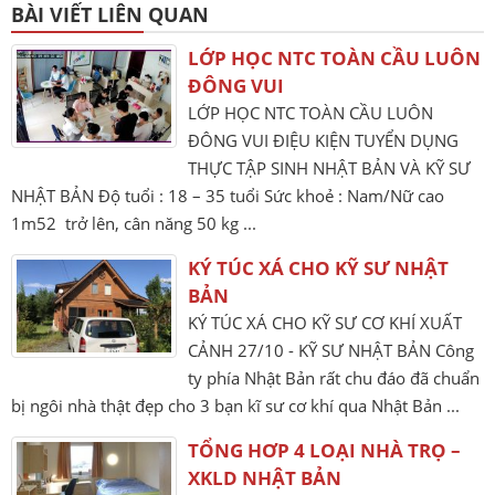
BÀI VIẾT LIÊN QUAN
LỚP HỌC NTC TOÀN CẦU LUÔN
ĐÔNG VUI
LỚP HỌC NTC TOÀN CẦU LUÔN
ĐÔNG VUI ĐIỆU KIỆN TUYỂN DỤNG
THỰC TẬP SINH NHẬT BẢN VÀ KỸ SƯ
NHẬT BẢN Độ tuổi : 18 – 35 tuổi Sức khoẻ : Nam/Nữ cao
1m52 trở lên, cân năng 50 kg ...
KÝ TÚC XÁ CHO KỸ SƯ NHẬT
BẢN
KÝ TÚC XÁ CHO KỸ SƯ CƠ KHÍ XUẤT
CẢNH 27/10 - KỸ SƯ NHẬT BẢN Công
ty phía Nhật Bản rất chu đáo đã chuẩn
bị ngôi nhà thật đẹp cho 3 bạn kĩ sư cơ khí qua Nhật Bản ...
TỔNG HƠP 4 LOẠI NHÀ TRỌ –
XKLD NHẬT BẢN