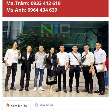
Ms.Trâm:
0933 412 619
Ms.Anh:
0964 434 639
Mới Nhất
Xem Nhiều