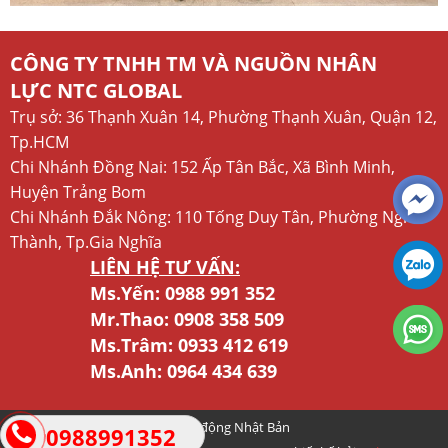
CÔNG TY TNHH TM VÀ NGUỒN NHÂN
LỰC NTC GLOBAL
Trụ sở: 36 Thạnh Xuân 14, Phường Thạnh Xuân, Quận 12,
Tp.HCM
Chi Nhánh Đồng Nai: 152 Ấp Tân Bắc, Xã Bình Minh,
Huyện Trảng Bom
Chi Nhánh Đắk Nông: 110 Tống Duy Tân, Phường Nghĩa
Thành, Tp.Gia Nghĩa
LIÊN HỆ TƯ VẤN:
Ms.Yến:
0988 991 352
Mr.Thao:
0908 358 509
Ms.Trâm:
0933 412 619
Ms.Anh:
0964 434 639
© Cổng thông tin xuất khẩu lao động Nhật Bản
0988991352