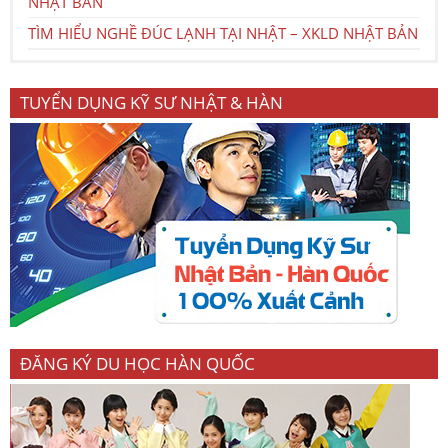
NHẬT BẢN
TÌM HIỂU NGHỀ ĐÚC LẠNH TẠI NHẬT – XKLD NHẬT BẢN
TUYỂN DỤNG KỸ SƯ NHẬT & HÀN
ĐĂNG KÝ DU HỌC HÀN QUỐC