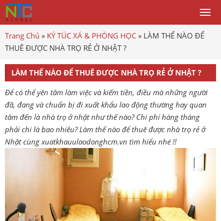
Togg
men
Trang Chủ
»
KÝ TÚC XÁ & PHÒNG HỌC
»
LÀM THẾ NÀO ĐỂ
THUÊ ĐƯỢC NHÀ TRỌ RẺ Ở NHẬT ?
LÀM THẾ NÀO ĐỂ THUÊ ĐƯỢC NHÀ TRỌ RẺ Ở NHẬT ?
Để có thể yên tâm làm việc và kiếm tiền, điều mà những người
đã, đang và chuẩn bị đi xuất khẩu lao động thường hay quan
tâm đến là nhà trọ ở nhật như thế nào? Chi phí hàng tháng
phải chi là bao nhiêu? Làm thế nào để thuê được nhà trọ rẻ ở
Nhật cùng xuatkhauulaodonghcm.vn tìm hiểu nhé !!