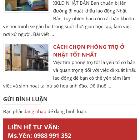
XKLD NHẬT BẢN Bạn chuẩn bị lên
đường đi xuất khẩu lao động Nhật
Bản, tuy nhiên bạn còn rất băn khoăn
về nơi mình sẽ gắn bó trong suốt thời gian học tập, làm việc
nơi xứ người. Bài viết ...
CÁCH CHỌN PHÒNG TRỌ Ở
NHẬT TỐT NHẤT
Việc tìm phòng trọ tốt là yếu tố cơ bản
và quan trọng đối với việc đi xuất khẩu
lao động để bạn có thể yên tâm làm
việc và sinh hoạt tại xứ sở hoa anh đào. Để thuê ...
GỬI BÌNH LUẬN
Bạn phải
đăng nhập
để đăng bình luận.
LIÊN HỆ TƯ VẤN:
Ms.Yến:
0988 991 352