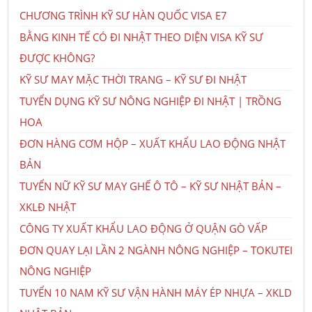
CHƯƠNG TRÌNH KỸ SƯ HÀN QUỐC VISA E7
BẰNG KINH TẾ CÓ ĐI NHẬT THEO DIỆN VISA KỸ SƯ
ĐƯỢC KHÔNG?
KỸ SƯ MAY MẶC THỜI TRANG – KỸ SƯ ĐI NHẬT
TUYỂN DỤNG KỸ SƯ NÔNG NGHIỆP ĐI NHẬT | TRỒNG
HOA
ĐƠN HÀNG CƠM HỘP – XUẤT KHẨU LAO ĐỘNG NHẬT
BẢN
TUYỂN NỮ KỸ SƯ MAY GHẾ Ô TÔ – KỸ SƯ NHẬT BẢN –
XKLĐ NHẬT
CÔNG TY XUẤT KHẨU LAO ĐỘNG Ở QUẬN GÒ VẤP
ĐƠN QUAY LẠI LẦN 2 NGÀNH NÔNG NGHIỆP – TOKUTEI
NÔNG NGHIỆP
TUYỂN 10 NAM KỸ SƯ VẬN HÀNH MÁY ÉP NHỰA – XKLD