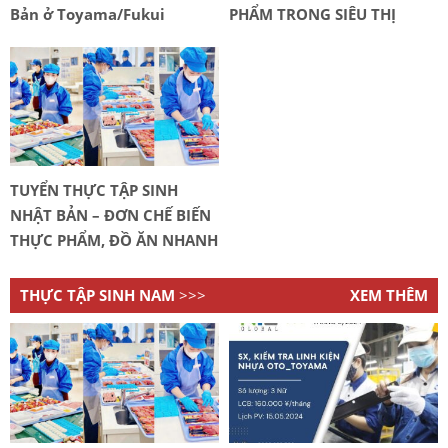
Bản ở Toyama/Fukui
PHẨM TRONG SIÊU THỊ
TUYỂN THỰC TẬP SINH
NHẬT BẢN – ĐƠN CHẾ BIẾN
THỰC PHẨM, ĐỒ ĂN NHANH
THỰC TẬP SINH NAM
>>>
XEM THÊM