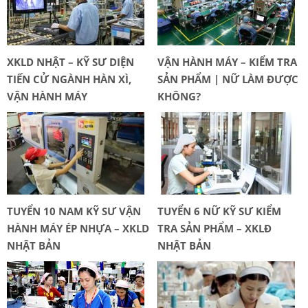
XKLD NHẬT – KỸ SƯ DIỆN
VẬN HÀNH MÁY – KIỂM TRA
TIẾN CỬ NGÀNH HÀN XÌ,
SẢN PHẨM | NỮ LÀM ĐƯỢC
VẬN HÀNH MÁY
KHÔNG?
TUYỂN 10 NAM KỸ SƯ VẬN
TUYỂN 6 NỮ KỸ SƯ KIỂM
HÀNH MÁY ÉP NHỰA – XKLD
TRA SẢN PHẨM – XKLĐ
NHẬT BẢN
NHẬT BẢN