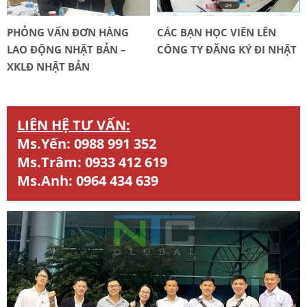
PHỎNG VẤN ĐƠN HÀNG
CÁC BẠN HỌC VIÊN LÊN
LAO ĐỘNG NHẬT BẢN –
CÔNG TY ĐĂNG KÝ ĐI NHẬT
XKLĐ NHẬT BẢN
LIÊN HỆ TƯ VẤN:
Ms.Yến:
0988 991 352
Ms.Trâm:
0933 412 619
Ms.Anh:
0964 434 639