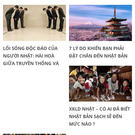
LỐI SỐNG ĐỘC ĐÁO CỦA
7 LÝ DO KHIẾN BẠN PHẢI
NGƯỜI NHẬT: HÀI HOÀ
ĐẶT CHÂN ĐẾN NHẬT BẢN
GIỮA TRUYỀN THỐNG VÀ
HIỆN ĐẠI
XKLD NHẬT – CÓ AI ĐÃ BIẾT
NHẬT BẢN SẠCH SẼ ĐẾN
MỨC NÀO ?