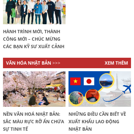
HÀNH TRÌNH MỚI, THÀNH
CÔNG MỚI – CHÚC MỪNG
CÁC BẠN KỸ SƯ XUẤT CẢNH
ĐẾN NHẬT BẢN!
VĂN HÓA NHẬT BẢN
>>>
XEM THÊM
NỀN VĂN HOÁ NHẬT BẢN:
NHỮNG ĐIỀU CẦN BIẾT VỀ
SẮC MÀU RỰC RỠ ẨN CHỨA
XUẤT KHẨU LAO ĐỘNG
SỰ TINH TẾ
NHẬT BẢN