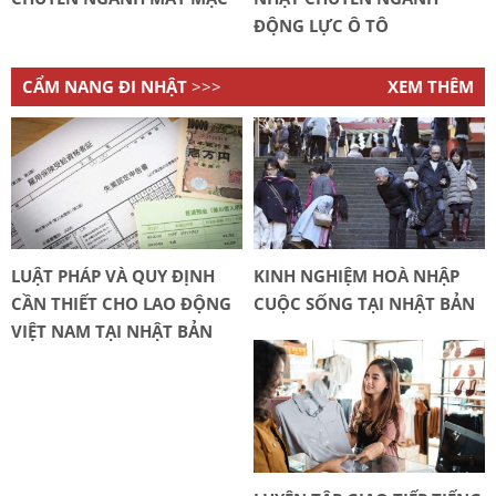
ĐỘNG LỰC Ô TÔ
CẨM NANG ĐI NHẬT
>>>
XEM THÊM
LUẬT PHÁP VÀ QUY ĐỊNH
KINH NGHIỆM HOÀ NHẬP
CẦN THIẾT CHO LAO ĐỘNG
CUỘC SỐNG TẠI NHẬT BẢN
VIỆT NAM TẠI NHẬT BẢN