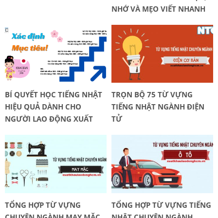
NHỚ VÀ MẸO VIẾT NHANH
BÍ QUYẾT HỌC TIẾNG NHẬT
TRỌN BỘ 75 TỪ VỰNG
HIỆU QUẢ DÀNH CHO
TIẾNG NHẬT NGÀNH ĐIỆN
NGƯỜI LAO ĐỘNG XUẤT
TỬ
KHẨU!
TỔNG HỢP TỪ VỰNG
TỔNG HỢP TỪ VỰNG TIẾNG
CHUYÊN NGÀNH MAY MẶC
NHẬT CHUYÊN NGÀNH