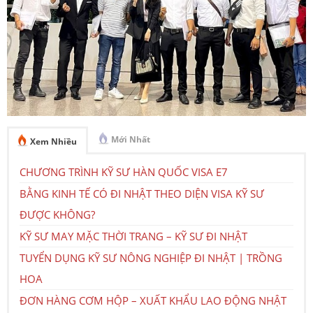
Mới Nhất
Xem Nhiều
CHƯƠNG TRÌNH KỸ SƯ HÀN QUỐC VISA E7
BẰNG KINH TẾ CÓ ĐI NHẬT THEO DIỆN VISA KỸ SƯ
ĐƯỢC KHÔNG?
KỸ SƯ MAY MẶC THỜI TRANG – KỸ SƯ ĐI NHẬT
TUYỂN DỤNG KỸ SƯ NÔNG NGHIỆP ĐI NHẬT | TRỒNG
HOA
ĐƠN HÀNG CƠM HỘP – XUẤT KHẨU LAO ĐỘNG NHẬT