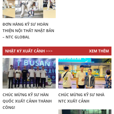
ĐƠN HÀNG KỸ SƯ HOÀN
THIỆN NỘI THẤT NHẬT BẢN
– NTC GLOBAL
NHẬT KÝ XUẤT CẢNH
>>>
XEM THÊM
CHÚC MỪNG KỸ SƯ HÀN
CHÚC MỪNG KỸ SƯ NHÀ
QUỐC XUẤT CẢNH THÀNH
NTC XUẤT CẢNH
CÔNG!