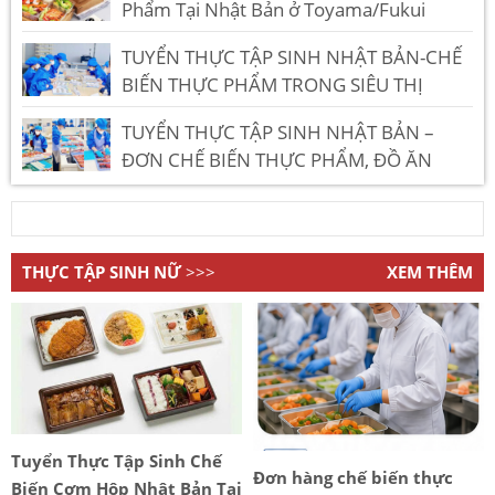
Phẩm Tại Nhật Bản ở Toyama/Fukui
TUYỂN THỰC TẬP SINH NHẬT BẢN-CHẾ
BIẾN THỰC PHẨM TRONG SIÊU THỊ
TUYỂN THỰC TẬP SINH NHẬT BẢN –
ĐƠN CHẾ BIẾN THỰC PHẨM, ĐỒ ĂN
NHANH
THỰC TẬP SINH NỮ
>>>
XEM THÊM
Tuyển Thực Tập Sinh Chế
Đơn hàng chế biến thực
Biến Cơm Hộp Nhật Bản Tại