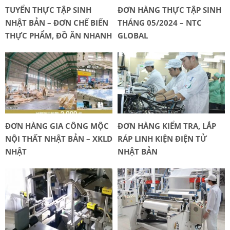
TUYỂN THỰC TẬP SINH
ĐƠN HÀNG THỰC TẬP SINH
NHẬT BẢN – ĐƠN CHẾ BIẾN
THÁNG 05/2024 – NTC
THỰC PHẨM, ĐỒ ĂN NHANH
GLOBAL
ĐƠN HÀNG GIA CÔNG MỘC
ĐƠN HÀNG KIỂM TRA, LẮP
NỘI THẤT NHẬT BẢN – XKLD
RÁP LINH KIỆN ĐIỆN TỬ
NHẬT
NHẬT BẢN