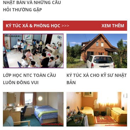
NHẬT BẢN VÀ NHỮNG CÂU
HỎI THƯỜNG GẶP
KÝ TÚC XÁ & PHÒNG HỌC
>>>
XEM THÊM
LỚP HỌC NTC TOÀN CẦU
KÝ TÚC XÁ CHO KỸ SƯ NHẬT
LUÔN ĐÔNG VUI
BẢN