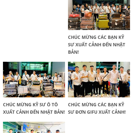
CHÚC MỪNG CÁC BẠN KỸ
SƯ XUẤT CẢNH ĐẾN NHẬT
BẢN!
CHÚC MỪNG KỸ SƯ Ô TÔ
CHÚC MỪNG CÁC BẠN KỸ
XUẤT CẢNH ĐẾN NHẬT BẢN!
SƯ ĐƠN GIFU XUẤT CẢNH!