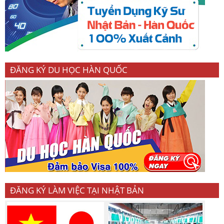
ĐĂNG KÝ DU HỌC HÀN QUỐC
ĐĂNG KÝ LÀM VIỆC TẠI NHẬT BẢN