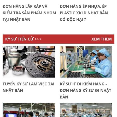
ĐƠN HÀNG LẮP RÁP VÀ
ĐƠN HÀNG ÉP NHỰA, ÉP
KIỂM TRA SẢN PHẨM NHÔM
PLASTIC XKLD NHẬT BẢN
TẠI NHẬT BẢN
CÓ ĐỘC HẠI ?
KỸ SƯ TIẾN CỬ
>>>
XEM THÊM
TUYỂN KỸ SƯ LÀM VIỆC TẠI
KỸ SƯ IT ĐI KIỂM HÀNG –
NHẬT BẢN
ĐƠN HÀNG KỸ SƯ ĐI NHẬT
BẢN