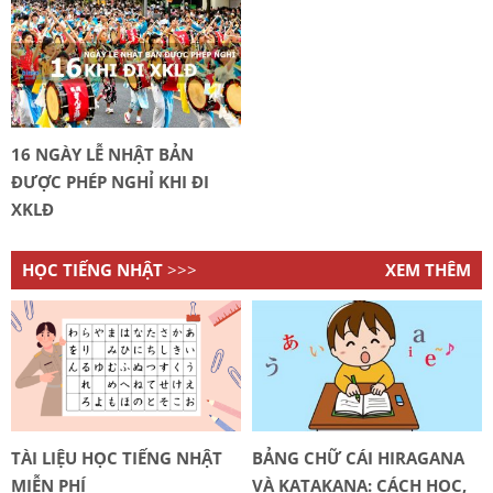
16 NGÀY LỄ NHẬT BẢN
ĐƯỢC PHÉP NGHỈ KHI ĐI
XKLĐ
HỌC TIẾNG NHẬT
>>>
XEM THÊM
TÀI LIỆU HỌC TIẾNG NHẬT
BẢNG CHỮ CÁI HIRAGANA
MIỄN PHÍ
VÀ KATAKANA: CÁCH HỌC,