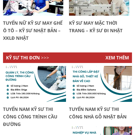
TUYỂN NỮ KỸ SƯ MAY GHẾ
KỸ SƯ MAY MẶC THỜI
Ô TÔ – KỸ SƯ NHẬT BẢN –
TRANG – KỸ SƯ ĐI NHẬT
XKLĐ NHẬT
KỸ SƯ THI ĐƠN
>>>
XEM THÊM
TUYỂN NAM KỸ SƯ THI
TUYỂN NAM KỸ SƯ THI
CÔNG CÔNG TRÌNH CẦU
CÔNG NHÀ GỖ NHẬT BẢN
ĐƯỜNG