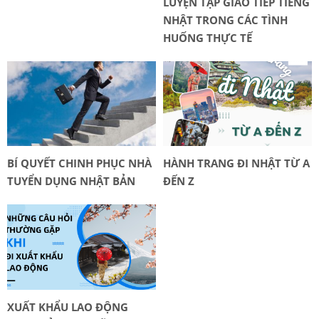
LUYỆN TẬP GIAO TIẾP TIẾNG
NHẬT TRONG CÁC TÌNH
HUỐNG THỰC TẾ
BÍ QUYẾT CHINH PHỤC NHÀ
HÀNH TRANG ĐI NHẬT TỪ A
TUYỂN DỤNG NHẬT BẢN
ĐẾN Z
XUẤT KHẨU LAO ĐỘNG