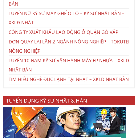
BẢN
TUYỂN NỮ KỸ SƯ MAY GHẾ Ô TÔ – KỸ SƯ NHẬT BẢN –
XKLĐ NHẬT
CÔNG TY XUẤT KHẨU LAO ĐỘNG Ở QUẬN GÒ VẤP
ĐƠN QUAY LẠI LẦN 2 NGÀNH NÔNG NGHIỆP – TOKUTEI
NÔNG NGHIỆP
TUYỂN 10 NAM KỸ SƯ VẬN HÀNH MÁY ÉP NHỰA – XKLD
NHẬT BẢN
TÌM HIỂU NGHỀ ĐÚC LẠNH TẠI NHẬT – XKLD NHẬT BẢN
TUYỂN DỤNG KỸ SƯ NHẬT & HÀN