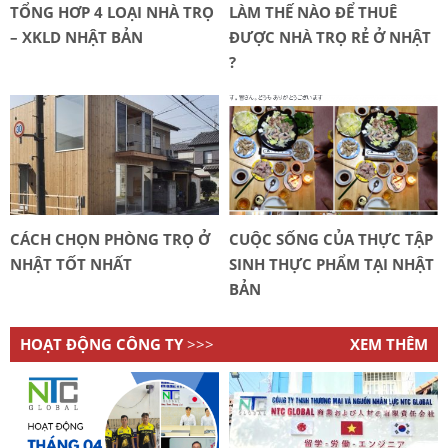
TỔNG HƠP 4 LOẠI NHÀ TRỌ
LÀM THẾ NÀO ĐỂ THUÊ
– XKLD NHẬT BẢN
ĐƯỢC NHÀ TRỌ RẺ Ở NHẬT
?
CÁCH CHỌN PHÒNG TRỌ Ở
CUỘC SỐNG CỦA THỰC TẬP
NHẬT TỐT NHẤT
SINH THỰC PHẨM TẠI NHẬT
BẢN
HOẠT ĐỘNG CÔNG TY
>>>
XEM THÊM